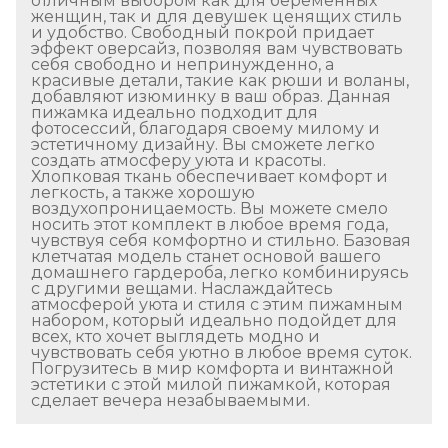
отличным выбором как для беременных
женщин, так и для девушек ценящих стиль
и удобство. Свободный покрой придает
эффект оверсайз, позволяя вам чувствовать
себя свободно и непринужденно, а
красивые детали, такие как рюши и воланы,
добавляют изюминку в ваш образ. Данная
пижамка идеально подходит для
фотосессий, благодаря своему милому и
эстетичному дизайну. Вы сможете легко
создать атмосферу уюта и красоты.
Хлопковая ткань обеспечивает комфорт и
легкость, а также хорошую
воздухопроницаемость. Вы можете смело
носить этот комплект в любое время года,
чувствуя себя комфортно и стильно. Базовая
клетчатая модель станет основой вашего
домашнего гардероба, легко комбинируясь
с другими вещами. Наслаждайтесь
атмосферой уюта и стиля с этим пижамным
набором, который идеально подойдет для
всех, кто хочет выглядеть модно и
чувствовать себя уютно в любое время суток.
Погрузитесь в мир комфорта и винтажной
эстетики с этой милой пижамкой, которая
сделает вечера незабываемыми.