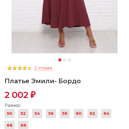
2 отзыва
Платье Эмили- Бордо
2 002
₽
Размер:
50
52
54
56
58
60
62
64
66
68