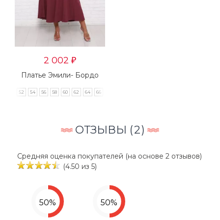
2 002
₽
Платье Эмили- Бордо
50
52
54
56
58
60
62
64
66
68
ОТЗЫВЫ (
2
)
Средняя оценка покупателей (на основе 2 отзывов)
(4.50 из 5)