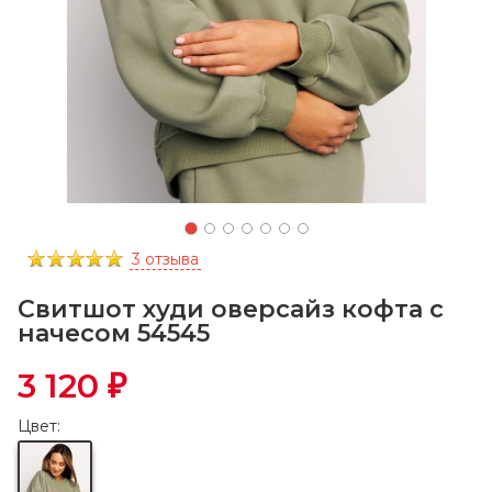
3 отзыва
Свитшот худи оверсайз кофта с
начесом 54545
3 120
₽
Цвет: