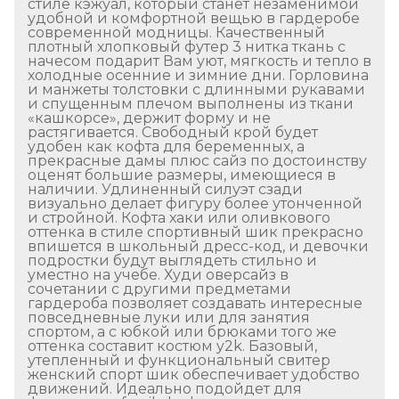
стиле кэжуал, который станет незаменимой
удобной и комфортной вещью в гардеробе
современной модницы. Качественный
плотный хлопковый футер 3 нитка ткань с
начесом подарит Вам уют, мягкость и тепло в
холодные осенние и зимние дни. Горловина
и манжеты толстовки с длинными рукавами
и спущенным плечом выполнены из ткани
«кашкорсе», держит форму и не
растягивается. Свободный крой будет
удобен как кофта для беременных, а
прекрасные дамы плюс сайз по достоинству
оценят большие размеры, имеющиеся в
наличии. Удлиненный силуэт сзади
визуально делает фигуру более утонченной
и стройной. Кофта хаки или оливкового
оттенка в стиле спортивный шик прекрасно
впишется в школьный дресс-код, и девочки
подростки будут выглядеть стильно и
уместно на учебе. Худи оверсайз в
сочетании с другими предметами
гардероба позволяет создавать интересные
повседневные луки или для занятия
спортом, а с юбкой или брюками того же
оттенка составит костюм y2k. Базовый,
утепленный и функциональный свитер
женский спорт шик обеспечивает удобство
движений. Идеально подойдет для