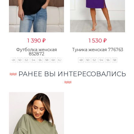
1 390
1 530
₽
₽
Футболка женская
Туника женская 776763
852872
48
50
52
54
56
58
60
62
48
50
52
54
56
58
РАНЕЕ ВЫ ИНТЕРЕСОВАЛИСЬ