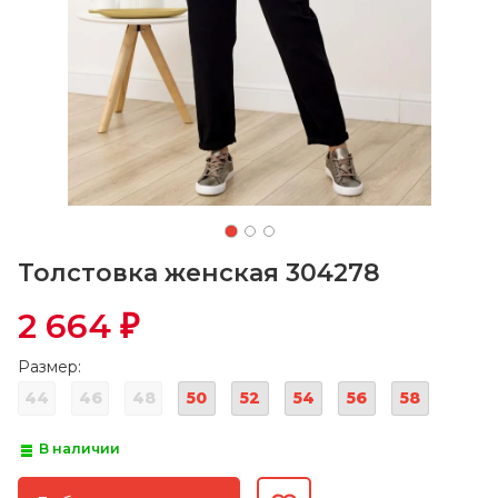
Толстовка женская 304278
2 664
₽
Размер:
44
46
48
50
52
54
56
58
В наличии