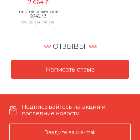
2 664
₽
Толстовка женская
304278
50
52
54
56
58
ОТЗЫВЫ
Подписывайтесь на акции и
последние новости