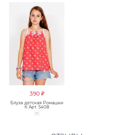
390
₽
Блуза детская Ромашки
К Арт. 5408
32