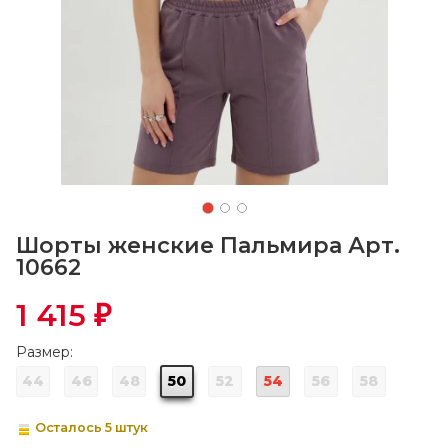
Шорты женские Пальмира Арт.
10662
1 415
₽
Размер:
44
46
48
50
52
54
56
58
Осталось 5 штук