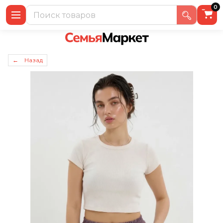
0
← Назад