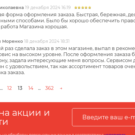
иколаевна
19 декабря 2024 16:19
я форма оформления заказа. Быстрая, бережная, дел
пными способами. Было бы хорошо обеспечить право
 работа Магазина хорошая.
я Моренко
18 декабря 2024 18:31
 раз сделала заказ в этом магазине, выпал в реком
рвис на высоком уровне. После оформления заказа б
ону, задала интересующие меня вопросы. Сервисом 
н с удовольствием, так как ассортимент товаров оч
ка заказа.
...
12
13
14
...
362
→
на акции и
ти
ь на обработку персональных данных в соответствии с
условиями