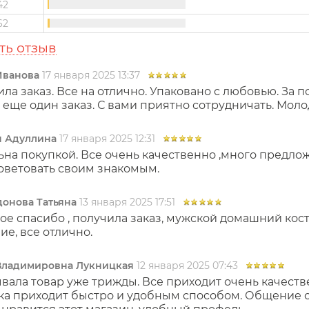
42
62
ть отзыв
Иванова
17 января 2025 13:37
ла заказ. Все на отлично. Упаковано с любовью. За 
 еще один заказ. С вами приятно сотрудничать. Моло
я Адуллина
17 января 2025 12:31
на покупкой. Все очень качественно ,много предлож
оветовать своим знакомым.
онова Татьяна
13 января 2025 17:51
е спасибо , получила заказ, мужской домашний костю
е, все отлично.
Владимировна Лукницкая
12 января 2025 07:43
вала товар уже трижды. Все приходит очень качеств
ка приходит быстро и удобным способом. Общение с