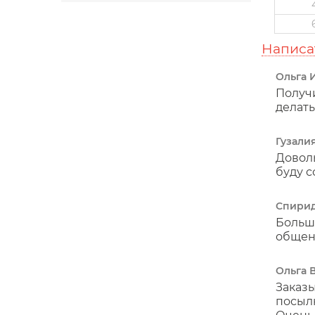
Написа
Ольга 
Получи
делать
Гузали
Доволь
буду с
Спирид
Большо
общени
Ольга 
Заказы
посыл