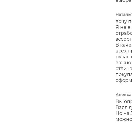
выбран
Наталь
Хочу п
Я не в
отрабо
ассорт
В каче
всех п
рукав 
важно 
отлича
покупа
оформл
Алекса
Вы опр
Взял д
Но на 
можно,