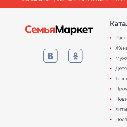
Ката
Расп
Жен
Муж
Дет
Текс
Проч
Нови
Хиты
Посл