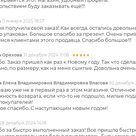
нравится этот магазин, удобный профель.
ольствием буду заказывать ещё!!!
а
11 января 2025 18:57
я получила свой заказ! Как всегда, остались доволь
 упакован. Большое спасибо за презент. Очень прия
мся клиентами этого продавца. Спасибо большое!!!
 Орехова
31 декабря 2024 11:08
о. Заказ пришел как раз к Новому году. Так что сде
но, по размеру, как на меня сшитые. Довольна очень.
а Елена Владимировна Владимировна Власова
30 декабря 
ваю уже не в первый раз в этом магазине. Отличное 
ность возврата, если что-то не подошло, милые под
покупателей!
ое спасибо. С наступающим новым годом!
28 декабря 2024 14:18
о за быстро выполненный заказ! Всё пришло быстро