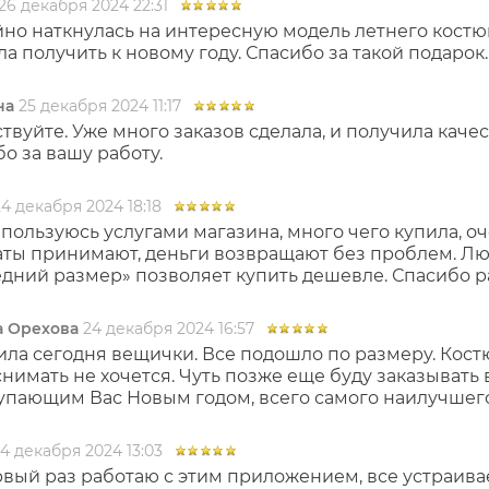
26 декабря 2024 22:31
но наткнулась на интересную модель летнего костюм
а получить к новому году. Спасибо за такой подарок
на
25 декабря 2024 11:17
твуйте. Уже много заказов сделала, и получила качес
о за вашу работу.
24 декабря 2024 18:18
пользуюсь услугами магазина, много чего купила, оч
аты принимают, деньги возвращают без проблем. Лю
дний размер» позволяет купить дешевле. Спасибо р
 Орехова
24 декабря 2024 16:57
ла сегодня вещички. Все подошло по размеру. Кост
нимать не хочется. Чуть позже еще буду заказывать
упающим Вас Новым годом, всего самого наилучшего
4 декабря 2024 13:03
вый раз работаю с этим приложением, все устраивае