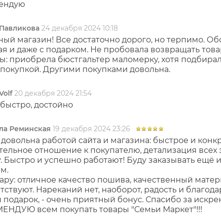
ендую
Павликова
24 декабря 2024 10:18
ый магазин! Все достаточно дорого, но терпимо. О
я и даже с подарком. Не пробовала возвращать товар
ы: приобрела бюстгальтер маломерку, хотя подбирал
покупкой. Другими покупками довольна.
Volf
20 декабря 2024 21:54
 быстро, достойно
ла Реминская
19 декабря 2024 23:26
довольна работой сайта и магазина: быстрое и конк
ельное отношение к покупателю, детализация всех эт
. Быстро и успешно работают! Буду заказывать ещё
м.
ару: отличное качество пошива, качественный мате
тствуют. Нареканий нет, наоборот, радость и благода
 подарок, - очень приятный бонус. Спасибо за искре
ЕНДУЮ всем покупать товары "Семьи Маркет"!!!