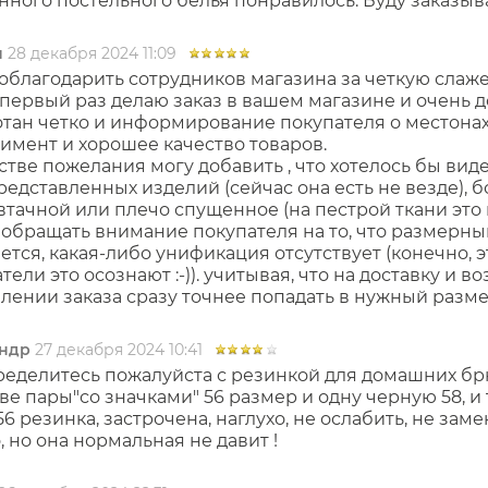
ного постельного белья понравилось. Буду заказыв
я
28 декабря 2024 11:09
облагодарить сотрудников магазина за четкую слаж
 первый раз делаю заказ в вашем магазине и очень 
тан четко и информирование покупателя о местонах
имент и хорошее качество товаров.
стве пожелания могу добавить , что хотелось бы в
редставленных изделий (сейчас она есть не везде), 
втачной или плечо спущенное (на пестрой ткани это 
обращать внимание покупателя на то, что размерны
ется, какая-либо унификация отсутствует (конечно, э
тели это осознают :-)). учитывая, что на доставку и в
ении заказа сразу точнее попадать в нужный разме
ндр
27 декабря 2024 10:41
еделитесь пожалуйста с резинкой для домашних брю
ве пары"со значками" 56 размер и одну черную 58, и 
56 резинка, застрочена, наглухо, не ослабить, не заме
 но она нормальная не давит !