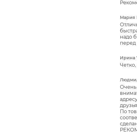
Реком
Мария 
Отличн
быстра
надо б
перед 
Ирина 
Четко,
Людми
Очень 
внимат
адресу
друзья
По тов
соотве
сделан
РЕКОМ