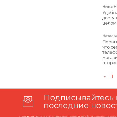
Нина Н
Удобна
досту
целом
Наталь
Первый
что се
телеф
магази
отправ
←
1
Подписывайтесь 
последние новос
Нажимая на кнопку «Оставить свой e-mail» вы соглашаетес