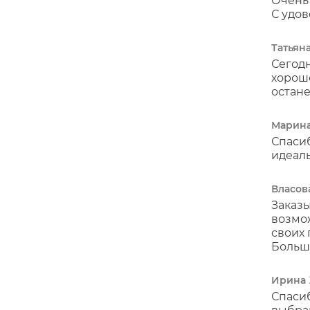
Очень 
С удов
Татьян
Сегодн
хорошо
остане
Марина
Спасиб
идеаль
Власов
Заказы
возмож
своих 
Больш
Ирина
Спасиб