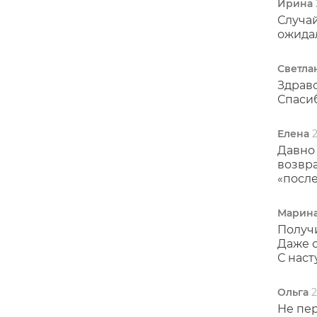
Ирина
Случай
ожидал
Светла
Здравс
Спасиб
Елена
Давно 
возвр
«после
Марина
Получи
Даже с
С наст
Ольга
2
Не пер