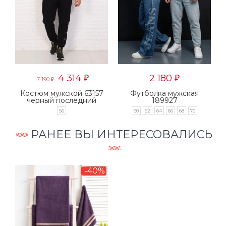
4 314
2 180
₽
₽
7 190
₽
Костюм мужской 63157
Футболка мужская
черный последний
189927
размер
56
60
62
64
66
68
70
РАНЕЕ ВЫ ИНТЕРЕСОВАЛИСЬ
-40%