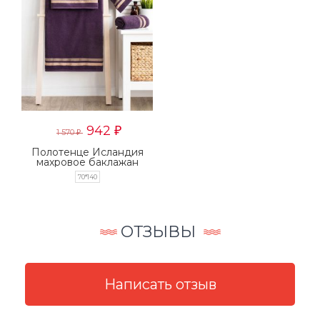
942
₽
1 570
₽
Полотенце Исландия
махровое баклажан
последний размер
70*140
ОТЗЫВЫ