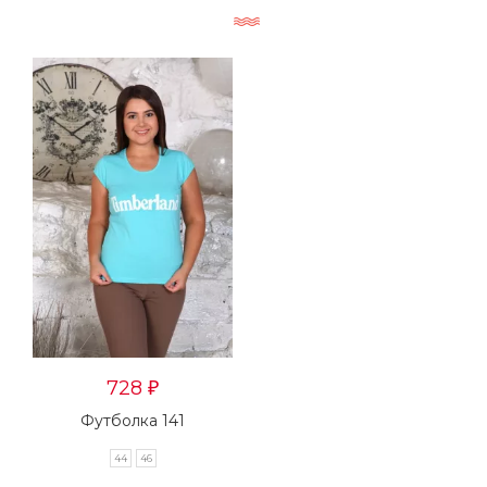
728
₽
Футболка 141
44
46