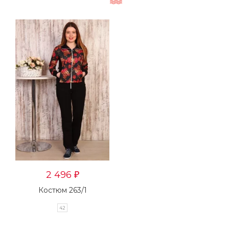
2 496
₽
Костюм 263/1
42