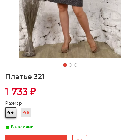
Платье 321
1 733
₽
Размер:
44
46
В наличии