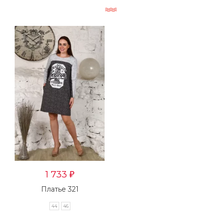
1 733
₽
Платье 321
44
46