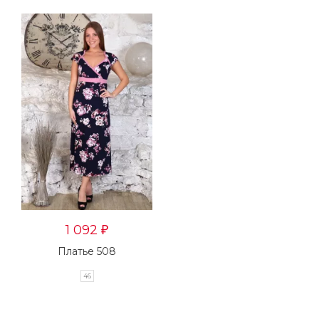
1 092
₽
Платье 508
46