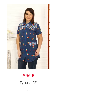
936
₽
Туника 221
44