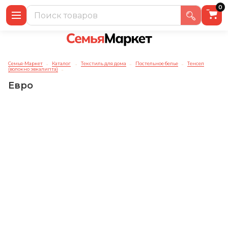
0
Семья-Маркет
Каталог
Текстиль для дома
Постельное белье
Тенсел
→
→
→
→
(волокно эвкалипта)
→
Евро