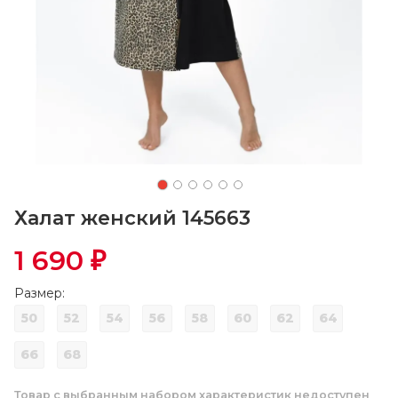
Халат женский 145663
1 690
₽
Размер:
50
52
54
56
58
60
62
64
66
68
Товар с выбранным набором характеристик недоступен