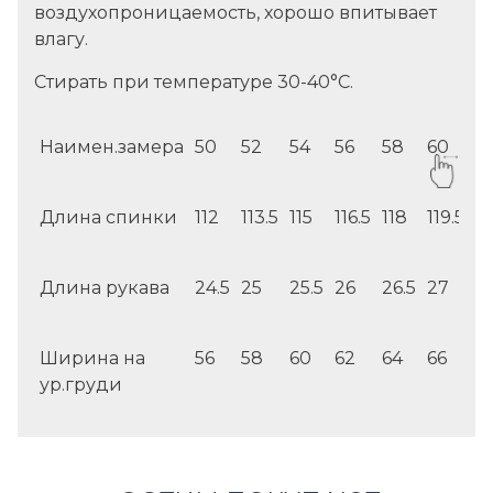
воздухопроницаемость, хорошо впитывает
влагу.
Стирать при температуре 30-40°C.
Наимен.замера
50
52
54
56
58
60
6
Длина спинки
112
113.5
115
116.5
118
119.5
12
Длина рукава
24.5
25
25.5
26
26.5
27
27
Ширина на
56
58
60
62
64
66
6
ур.груди