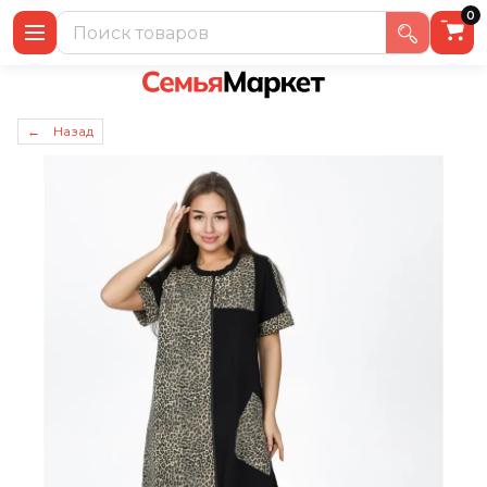
0
← Назад