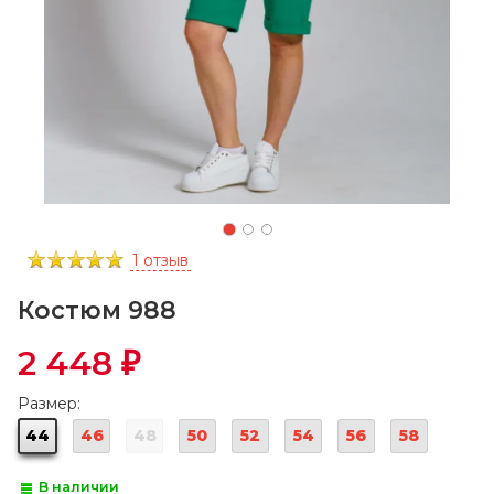
1 отзыв
Костюм 988
2 448
₽
Размер:
44
46
48
50
52
54
56
58
В наличии