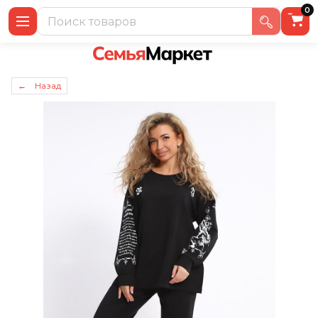
0
← Назад