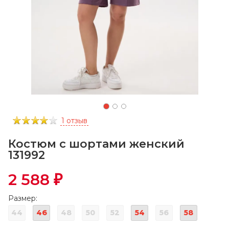
1 отзыв
Костюм с шортами женский
131992
2 588
₽
Размер:
44
46
48
50
52
54
56
58