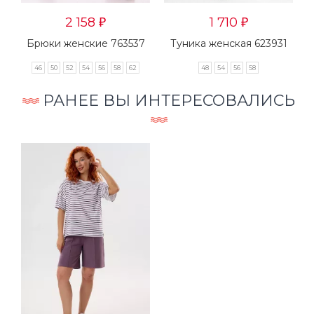
2 158
1 710
₽
₽
Брюки женские 763537
Туника женская 623931
46
50
52
54
56
58
62
48
54
56
58
РАНЕЕ ВЫ ИНТЕРЕСОВАЛИСЬ