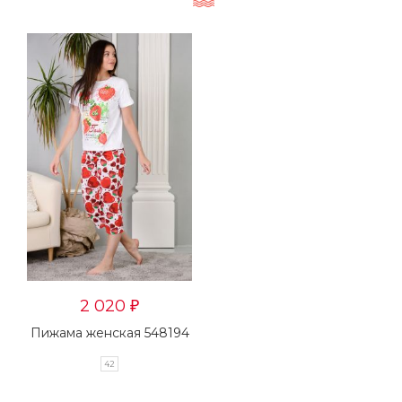
2 020
₽
Пижама женская 548194
42