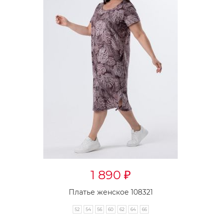
1 890
₽
Платье женское 108321
52
54
56
60
62
64
66