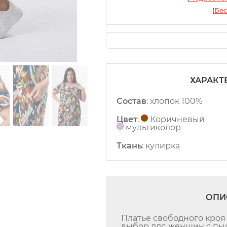
(
Бес
ХАРАКТ
Состав
:
хлопок 100%
Цвет
:
Коричневый
мультиколор
Ткань
:
кулирка
ОПИ
Платье свободного кроя
выбор для женщин с пы