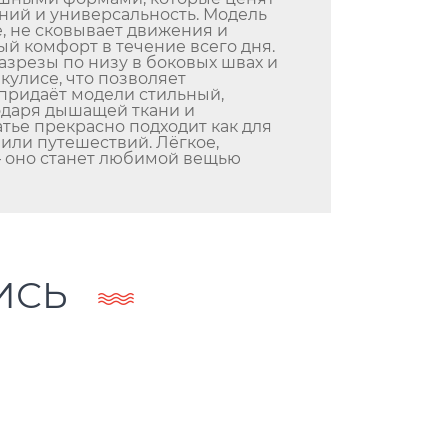
ний и универсальность. Модель
е, не сковывает движения и
й комфорт в течение всего дня.
азрезы по низу в боковых швах и
кулисе, что позволяет
 придаёт модели стильный,
одаря дышащей ткани и
тье прекрасно подходит как для
к или путешествий. Лёгкое,
— оно станет любимой вещью
ИСЬ