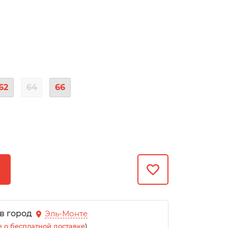
62
64
66
 в город
Эль-Монте
 о бесплатной доставке
)