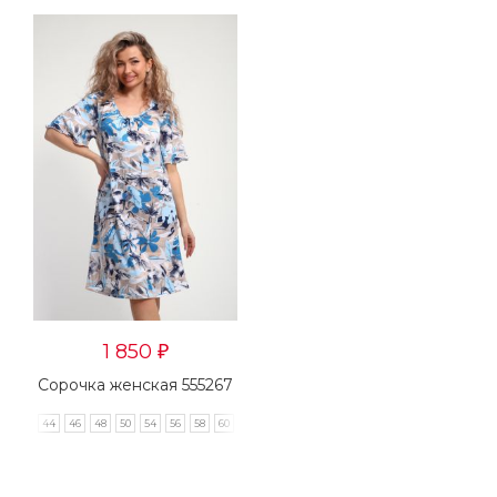
1 850
₽
Сорочка женская 555267
44
46
48
50
54
56
58
60