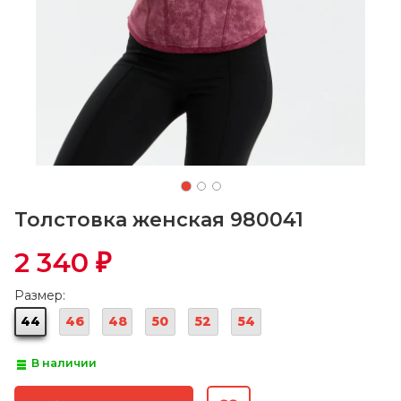
Толстовка женская 980041
2 340
₽
Размер:
44
46
48
50
52
54
В наличии