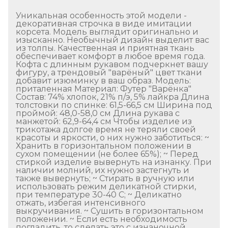
Уникальная особенность этой модели -
декоративная строчка в виде имитации
корсета. Модель выглядит оригинально и
изысканно. Необычный дизайн выделит вас
из толпы. Качественная и приятная ткань
обеспечивает комфорт в любое время года.
Кофта с длинным рукавом подчеркнет вашу
фигуру, а трендовый "варёный" цвет ткани
добавит изюминку в ваш образ. Модель:
приталенная Материал: Футер "Варёнка"
Состав: 74% хлопок, 21% п/э, 5% лайкра Длина
толстовки по спинке: 61,5-66,5 см Ширина под
проймой: 48,0-58,0 см Длина рукава с
манжетой: 62,9-64,4 см Чтобы изделие из
трикотажа долгое время не теряли своей
красоты и яркости, о них нужно заботиться: ~
Хранить в горизонтальном положении в
сухом помещении (не более 65%); ~ Перед
стиркой изделие вывернуть на изнанку. При
наличии молний, их нужно застегнуть и
также вывернуть; ~ Стирать в ручную или
использовать режим деликатной стирки,
при температуре 30-40 С; ~ Деликатно
отжать, избегая интенсивного
выкручивания. ~ Сушить в горизонтальном
положении. ~ Если есть необходимость
погладить, то сделать это с изнаночной