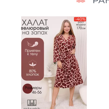
РА
-40%