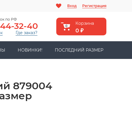
Вход
Регистрация
ок по РФ
Корзина
444-32-40
0
0
₽
ок
Где заказ?
НЫ
НОВИНКИ!
ПОСЛЕДНИЙ РАЗМЕР
ий 879004
размер