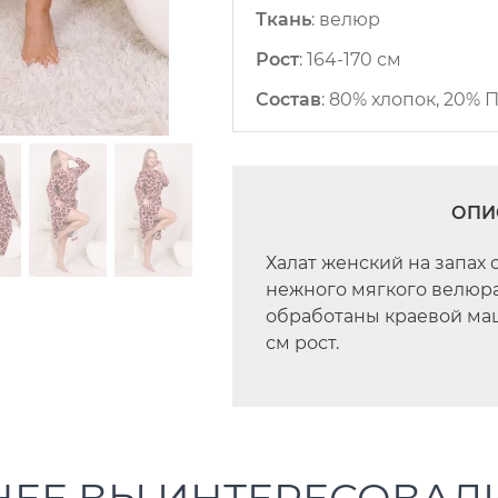
Ткань
:
велюр
Рост
:
164-170 см
Состав
:
80% хлопок, 20% 
ОПИ
Халат женский на запах 
нежного мягкого велюра
обработаны краевой маш
см рост.