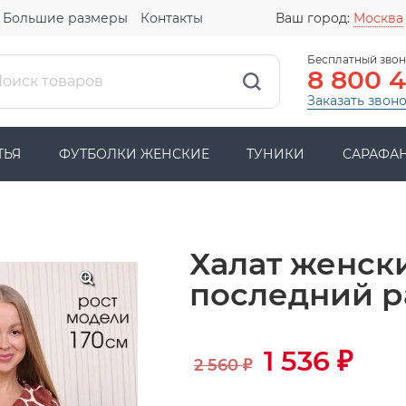
Большие размеры
Контакты
Ваш город:
Москва
Бесплатный звон
8 800 
Заказать звон
ТЬЯ
ФУТБОЛКИ ЖЕНСКИЕ
ТУНИКИ
САРАФА
Халат женск
последний 
1 536
₽
2 560
₽