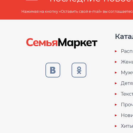
Нажимая на кнопку «Оставить свой e-mail» вы соглашаетес
Ката
Расп
Жен
Муж
Дет
Текс
Проч
Нови
Хиты