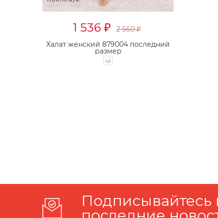
1 536
₽
2 560
₽
Халат женский 879004 последний
размер
48
Подписывайтесь 
последние новос