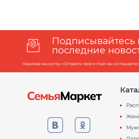
Подписывайтесь 
последние новос
Нажимая на кнопку «Оставить свой e-mail» вы соглашаетес
Ката
Расп
Жен
Муж
Дет