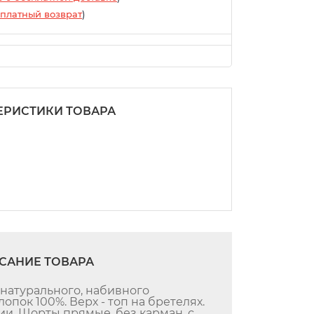
платный возврат
)
ЕРИСТИКИ ТОВАРА
САНИЕ ТОВАРА
натурального, набивного
опок 100%. Верх - топ на бретелях.
и. Шорты прямые, без карман, с