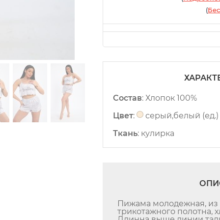
(
Бес
ХАРАКТ
Состав
:
Хлопок 100%
Цвет
:
серый,белый (ед.)
Ткань
:
кулирка
ОПИ
Пижама молодежная, из 
трикотажного полотна, хл
Длинна выше линии тали