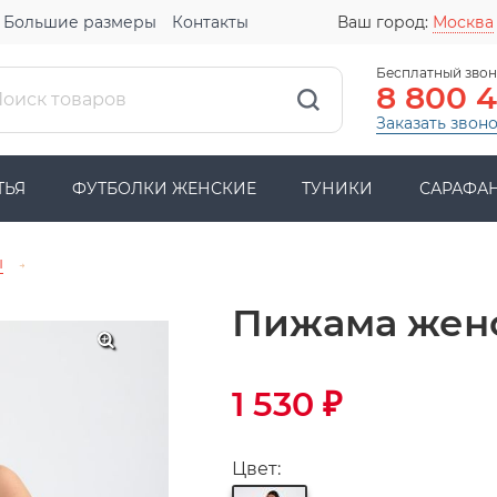
Большие размеры
Контакты
Ваш город:
Москва
Бесплатный звон
8 800 
Заказать звон
ТЬЯ
ФУТБОЛКИ ЖЕНСКИЕ
ТУНИКИ
САРАФА
ы
→
Пижама женс
1 530
₽
Цвет: