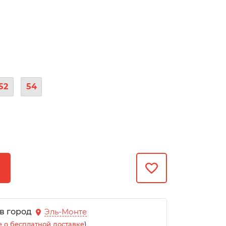
52
54
 в город
Эль-Монте
 о бесплатной доставке
)