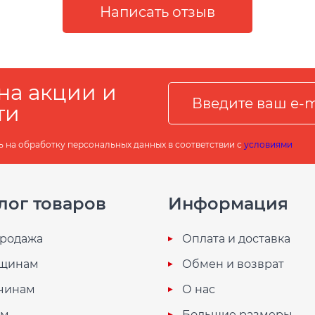
на акции и
ти
ь на обработку персональных данных в соответствии с
условиями
лог товаров
Информация
родажа
Оплата и доставка
щинам
Обмен и возврат
чинам
О нас
ям
Большие размеры