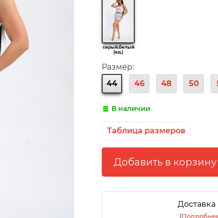
серый,белый
(ед.)
Размер:
44
46
48
50
В наличии
Таблица размеров
Доставка
(
Подробнее