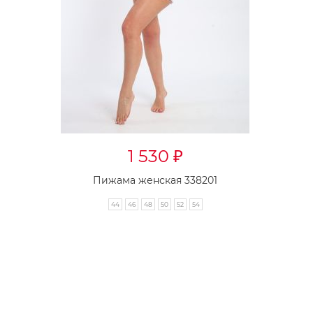
1 530
₽
Пижама женская 338201
44
46
48
50
52
54