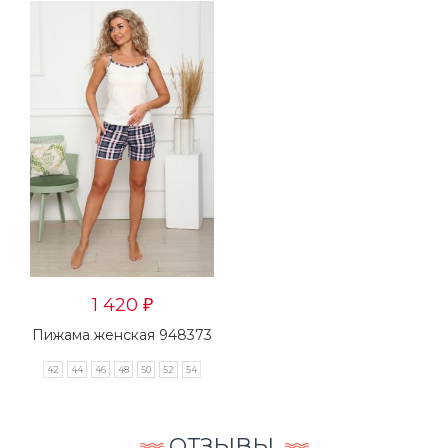
1 420
₽
Пижама женская 948373
42
44
46
48
50
52
54
ОТЗЫВЫ