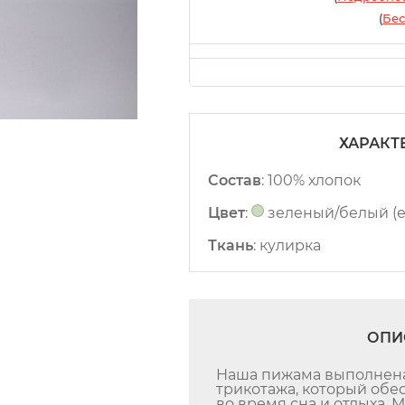
(
Бес
ХАРАКТ
Состав
:
100% хлопок
Цвет
:
зеленый/белый (е
Ткань
:
кулирка
ОПИ
Наша пижама выполнена 
трикотажа, который об
во время сна и отдыха. 