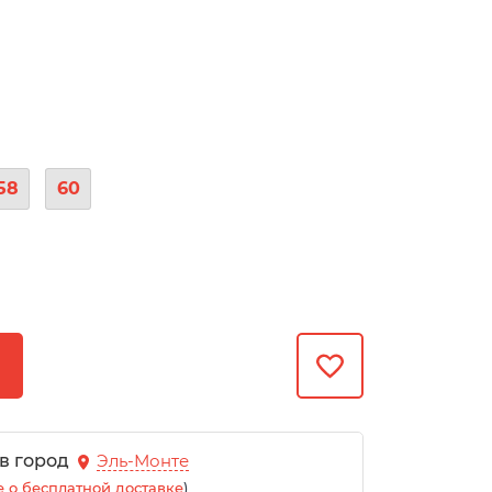
58
60
 в город
Эль-Монте
 о бесплатной доставке
)