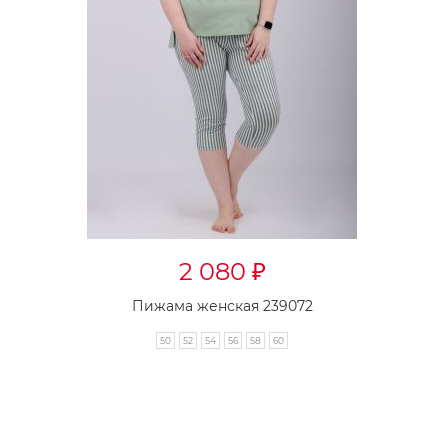
2 080
₽
Пижама женская 239072
50
52
54
56
58
60