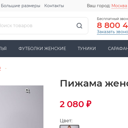
Большие размеры
Контакты
Ваш город:
Москва
Бесплатный звон
8 800 
Заказать звон
ТЬЯ
ФУТБОЛКИ ЖЕНСКИЕ
ТУНИКИ
САРАФА
ы
→
Пижама женс
2 080
₽
Цвет: