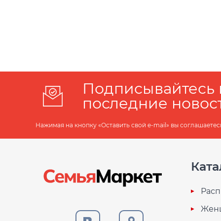
Подписывайтесь 
последние новос
Нажимая на кнопку «Оставить свой e-mail» вы соглашаетес
Ката
Расп
Жен