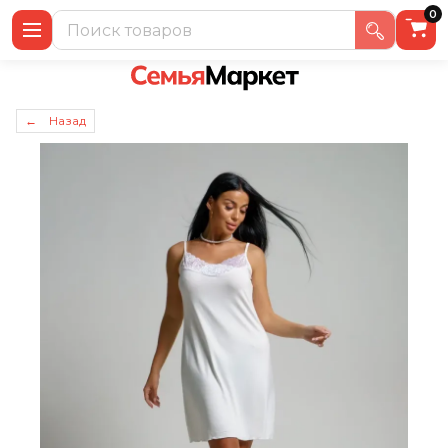
0
← Назад