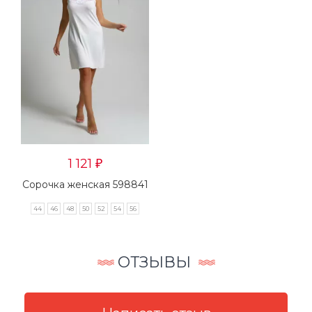
1 121
₽
Сорочка женская 598841
44
46
48
50
52
54
56
ОТЗЫВЫ