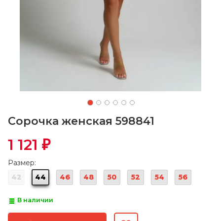
Сорочка женская 598841
1 121
₽
Размер:
42
44
46
48
50
52
54
56
В наличии