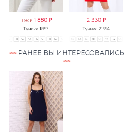
1 880
2 330
₽
₽
1 980
₽
Туника 1853
Туника 21554
48
50
52
54
56
58
60
62
64
42
44
46
48
50
52
54
56
РАНЕЕ ВЫ ИНТЕРЕСОВАЛИСЬ